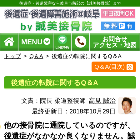
後遺症・後遺障害なら岐阜市茜部の【誠美接骨院】まで
お問合せ
MENU
アクセス・地図
トップ
Q＆A
後遺症の転院に関するQ＆A
Q＆A(目次)
後遺症の転院に関するQ＆A
文責：
院長 柔道整復師
高見 誠治
最終更新日：2018年10月29日
他の接骨院に通院しているのですが、
後遺症がなかなか良くなりません。誠